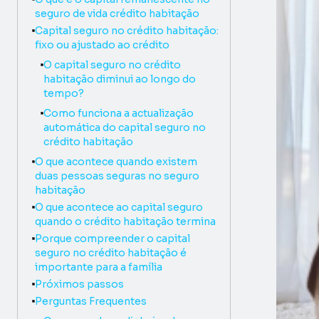
seguro de vida crédito habitação
Heading level
2
Capital seguro no crédito habitação:
fixo ou ajustado ao crédito
Heading level
3
O capital seguro no crédito
habitação diminui ao longo do
tempo?
Heading level
3
Como funciona a actualização
automática do capital seguro no
crédito habitação
Heading level
2
O que acontece quando existem
duas pessoas seguras no seguro
habitação
Heading level
2
O que acontece ao capital seguro
quando o crédito habitação termina
Heading level
2
Porque compreender o capital
seguro no crédito habitação é
importante para a família
Heading level
2
Próximos passos
Heading level
2
Perguntas Frequentes