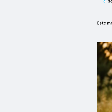
s
Este me