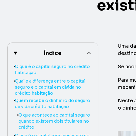
exist
Uma d
Índice
destino
Heading level
2
Se acon
O que é o capital seguro no crédito
habitação
Para mu
Heading level
2
Qual é a diferença entre o capital
mecanis
seguro e o capital em dívida no
crédito habitação
Heading level
2
Neste a
Quem recebe o dinheiro do seguro
de vida crédito habitação
o dinhe
Heading level
3
O que acontece ao capital seguro
quando existem dois titulares no
crédito
Heading level
2
O que é o capital remanescente no