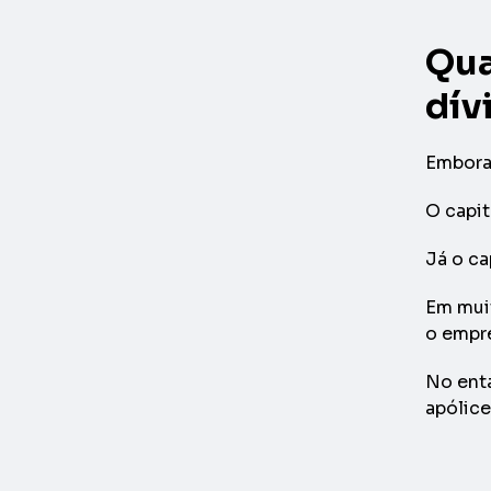
Qua
dív
Embora 
O capit
Já o ca
Em mui
o empr
No enta
apólice