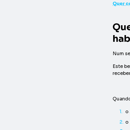
Quer c
Que
hab
Num seg
Este be
receber
Quando 
o
o