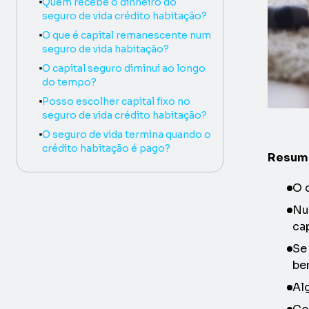
Heading level
3
Quem recebe o dinheiro do
seguro de vida crédito habitação?
Heading level
3
O que é capital remanescente num
seguro de vida habitação?
Heading level
3
O capital seguro diminui ao longo
do tempo?
Heading level
3
Posso escolher capital fixo no
seguro de vida crédito habitação?
Heading level
3
O seguro de vida termina quando o
crédito habitação é pago?
Resumo
O 
Nu
ca
Se
be
Al