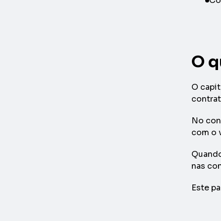
Co
O q
O capit
contrat
No cont
com o 
Quando 
nas con
Este pa